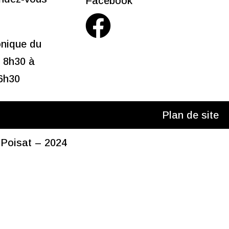
Facebook
nique du
e 8h30 à
6h30
Plan de site
e Poisat – 2024