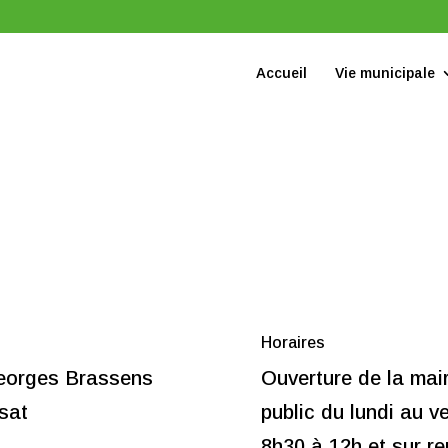
Accueil
Vie municipale
Horaires
eorges Brassens
Ouverture de la mai
sat
public du lundi au v
8h30 à 12h et s
ur r