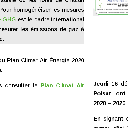
 suivie où les rôles de chacun
. Pour homogénéiser les mesures
le GHG
est le cadre international
mesurer les émissions de gaz à
é.
du Plan Climat Air Énergie 2020
).
Jeudi 16 d
s consulter le
Plan Climat Air
Poisat, ont
2020 – 2026
En signant 