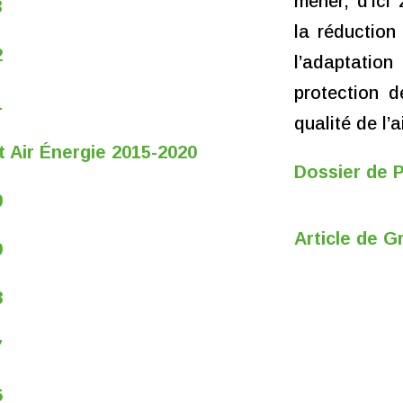
mener, d’ici
3
la réduction
2
l’adaptati
protection d
1
qualité de l’ai
t Air Énergie 2015-2020
Dossier de 
0
Article de 
9
8
7
6