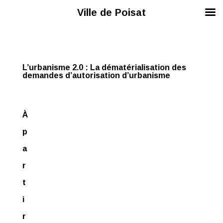
Ville de Poisat
L’urbanisme 2.0
: La dématérialisation des
demandes d’autorisation d’urbanisme
À
p
a
r
t
i
r